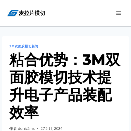
跳
麦拉片模切
到
内
容
3M双面胶模切新闻
粘合优势：3M双
面胶模切技术提
升电子产品装配
效率
作者
donic2ms
27 5 月, 2024