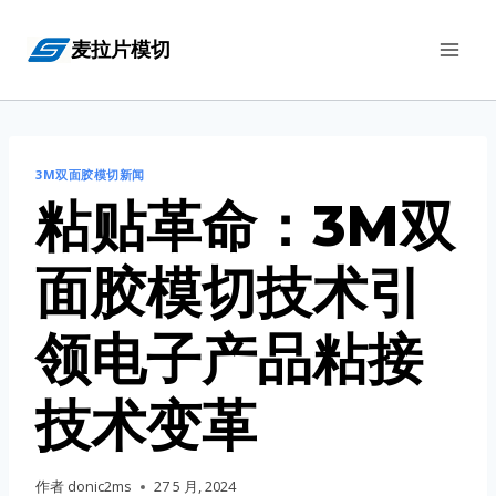
跳
麦拉片模切
到
内
容
3M双面胶模切新闻
粘贴革命：3M双
面胶模切技术引
领电子产品粘接
技术变革
作者
donic2ms
27 5 月, 2024