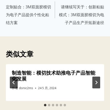
章
定制贴合：3M双面胶模切
请继续写关于：创新粘贴
导
为电子产品提供个性化粘
模式：3M双面胶模切为电
航
结方案
子产品生产开拓新途径
类似文章
制造智能：模切技术助推电子产品智能
化发展
作者
donic2ms
24 5 月, 2024